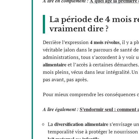
À quel âge la première d
A lire en complément :
La période de 4 mois ré
vraiment dire ?
4 mois révolus
Derrière l’expression
, il y a 
véritable jalon dans le parcours de santé de 
administrations, tous s’accordent à y voir
alimentaire
et l’accès à certaines démarches.
mois pleins, vécus dans leur intégralité. Un
pas avant, pas après.
Pour mieux comprendre les conséquences con
S'endormir seul : comment a
A lire également :
diversification alimentaire
La
s’envisage un
temporalité vise à protéger le nourrisson
lait maternel
infantile