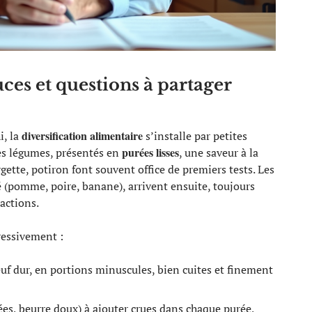
ces et questions à partager
diversification alimentaire
i, la
s’installe par petites
purées lisses
s légumes, présentés en
, une saveur à la
urgette, potiron font souvent office de premiers tests. Les
é (pomme, poire, banane), arrivent ensuite, toujours
actions.
ressivement :
œuf dur, en portions minuscules, bien cuites et finement
ées, beurre doux) à ajouter crues dans chaque purée,