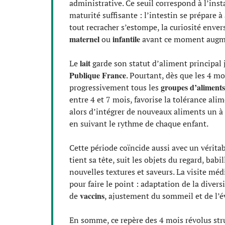
administrative. Ce seuil correspond à l’inst
maturité suffisante : l’intestin se prépare à
tout recracher s’estompe, la curiosité envers
maternel
infantile
ou
avant ce moment augment
lait
Le
garde son statut d’aliment principal 
Publique France
. Pourtant, dès que les 4 mo
groupes d’aliments
progressivement tous les
entre 4 et 7 mois, favorise la tolérance ali
alors d’intégrer de nouveaux aliments un à u
en suivant le rythme de chaque enfant.
Cette période coïncide aussi avec un vérit
tient sa tête, suit les objets du regard, babi
nouvelles textures et saveurs. La visite méd
pour faire le point : adaptation de la diversi
vaccins
de
, ajustement du sommeil et de l’év
En somme, ce repère des 4 mois révolus str