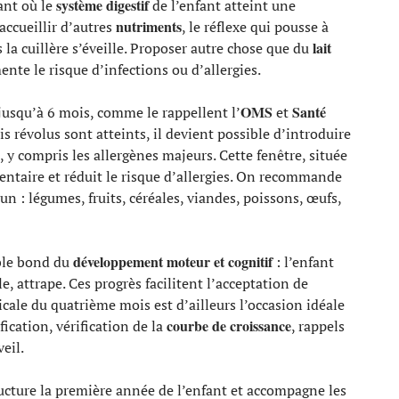
système digestif
ant où le
de l’enfant atteint une
nutriments
 accueillir d’autres
, le réflexe qui pousse à
lait
 la cuillère s’éveille. Proposer autre chose que du
e le risque d’infections ou d’allergies.
OMS
Santé
jusqu’à 6 mois, comme le rappellent l’
et
is révolus sont atteints, il devient possible d’introduire
, y compris les allergènes majeurs. Cette fenêtre, située
mentaire et réduit le risque d’allergies. On recommande
n : légumes, fruits, céréales, viandes, poissons, œufs,
développement moteur et cognitif
able bond du
: l’enfant
lle, attrape. Ces progrès facilitent l’acceptation de
icale du quatrième mois est d’ailleurs l’occasion idéale
courbe de croissance
fication, vérification de la
, rappels
eil.
ucture la première année de l’enfant et accompagne les