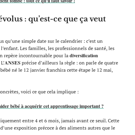
ent tombe : tout ce qu'il faut savoir !
volus : qu’est-ce que ça veut
plus qu’une simple date sur le calendrier : c’est un
l’enfant. Les familles, les professionnels de santé, les
diversification
 un repère incontournable pour la
ANSES
 L’
précise d’ailleurs la règle : on parle de quatre
 bébé né le 12 janvier franchira cette étape le 12 mai,
crètes, voici ce que cela implique :
ider bébé à acquérir cet apprentissage important ?
iquement entre 4 et 6 mois, jamais avant ce seuil. Cette
 d’une exposition précoce à des aliments autres que le