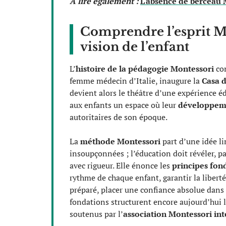
A lire également :
L'absence de berceau M
Comprendre l’esprit Mon
vision de l’enfant
L’
histoire de la pédagogie Montessori
com
femme médecin d’Italie, inaugure la
Casa 
devient alors le théâtre d’une expérience é
aux enfants un espace où leur
développeme
autoritaires de son époque.
La
méthode Montessori
part d’une idée li
insoupçonnées ; l’éducation doit révéler, p
avec rigueur. Elle énonce les
principes fo
rythme de chaque enfant, garantir la libe
préparé, placer une confiance absolue dans
fondations structurent encore aujourd’hui l
soutenus par l’
association Montessori int