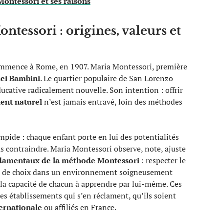
ontessori et ses raisons
tessori : origines, valeurs et
mence à Rome, en 1907. Maria Montessori, première
dei Bambini
. Le quartier populaire de San Lorenzo
ducative radicalement nouvelle. Son intention : offrir
nt naturel
n’est jamais entravé, loin des méthodes
mpide : chaque enfant porte en lui des potentialités
as contraindre. Maria Montessori observe, note, ajuste
ndamentaux de la méthode Montessori
: respecter le
rté de choix dans un environnement soigneusement
 la capacité de chacun à apprendre par lui-même. Ces
es établissements qui s’en réclament, qu’ils soient
ernationale
ou affiliés en France.